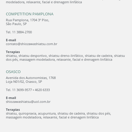
modeladora, relaxante, facial e drenagem linfática
COMPETITION PAMPLONA
Rua Pamplona, 1704 3º Piso,
São Paulo, SP
Tel. 11 3884-2700
E-mail
contato@shiozawashiatsu.com.br
Terapias
shiatsu, shiatsu desportivo, shiatsu dreno-linfático, shiatsu de cadeira, shiatsu
dos pés, massagem modeladora, relaxante, facial e drenagem linfática
OSASCO
Avenida dos Autonomistas, 1768
Loja N01/02, Osasco, SP
Tel. 11 3699-9577 • 4620 6333
E-mail
shiozawashiatsu@uol.com.br
Terapias
shiatsu, quiropraxia, acupuntura, shiatsu de cadeira, shiatsu dos pés,
massagem modeladora, relaxante, facial e drenagem linfática