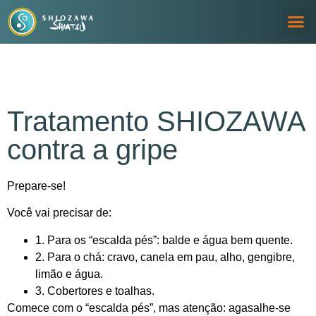
Prevenção e Tratamento
Tratamento SHIOZAWA
contra a gripe
Prepare-se!
Você vai precisar de:
1. Para os “escalda pés”: balde e água bem quente.
2. Para o chá: cravo, canela em pau, alho, gengibre,
limão e água.
3. Cobertores e toalhas.
Comece com o “escalda pés”, mas atenção: agasalhe-se